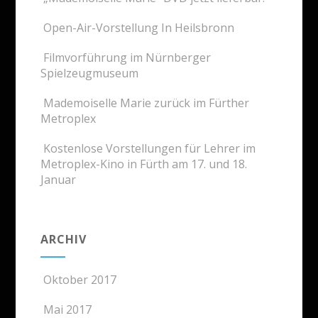
Open-Air-Vorstellung In Heilsbronn
Filmvorführung im Nürnberger
Spielzeugmuseum
Mademoiselle Marie zurück im Fürther
Metroplex
Kostenlose Vorstellungen für Lehrer im
Metroplex-Kino in Fürth am 17. und 18.
Januar
ARCHIV
Oktober 2017
Mai 2017